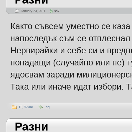
January 23, 2011
ss7
Както съвсем уместно се каза
напоследък съм се отплеснал 
Нервирайки и себе си и предп
попадащи (случайно или не) т
ядосвам заради милиционерск
Така или иначе идат избори. Т
IT
,
Лични
sql
Разни