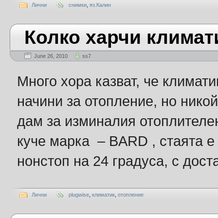
Лични
снимки
,
яз.Калин
Колко харчи климат
June 26, 2010
ss7
Много хора казват, че климати
начини за отопление, но никой
дам за изминалия отоплителен
куче марка – BARD , стаята е 
нонстоп на 24 градуса, с дост
Лични
plugwise
,
климатик
,
отопление