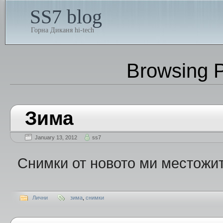
SS7 blog
Горна Диканя hi-tech
Browsing P
Зима
January 13, 2012
ss7
Снимки от новото ми местож
Лични
зима
,
снимки