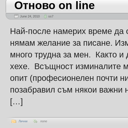
Отново on line
June 24, 2010
ss7
Най-после намерих време да о
нямам желание за писане. Из
много трудна за мен. Както и 
хехе. Всъщност изминалите м
опит (професионелен почти ни
позабравил съм някои важни не
[…]
Лични
none