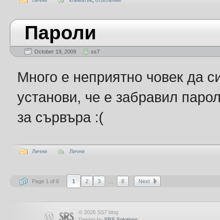
Лични
климатик
,
отопление
Пароли
October 19, 2009
ss7
Много е неприятно човек да си
установи, че е забравил парол
за сървъра :(
Лични
Лични
...
Page 1 of 8
1
2
3
8
Next
© 2026 SS7 blog
Design by
SRS Solutions