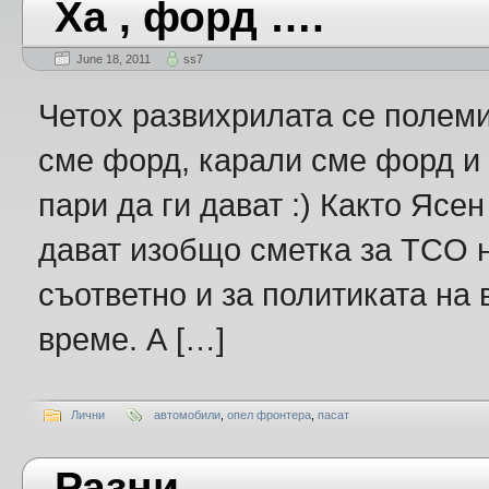
Ха , форд ….
June 18, 2011
ss7
Четох развихрилата се полеми
сме форд, карали сме форд и 
пари да ги дават :) Както Ясе
дават изобщо сметка за TCO н
съответно и за политиката на 
време. А […]
Лични
автомобили
,
опел фронтера
,
пасат
Разни