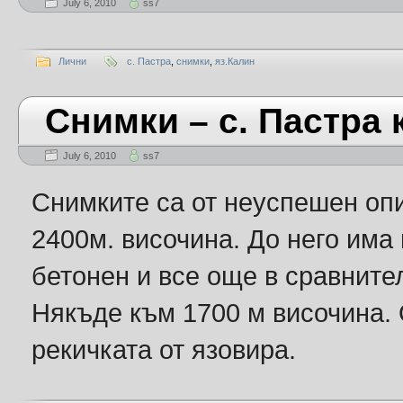
July 6, 2010
ss7
Лични
с. Пастра
,
снимки
,
яз.Калин
Снимки – с. Пастра 
July 6, 2010
ss7
Снимките са от неуспешен опи
2400м. височина. До него има 
бетонен и все още в сравните
Някъде към 1700 м височина. 
рекичката от язовира.