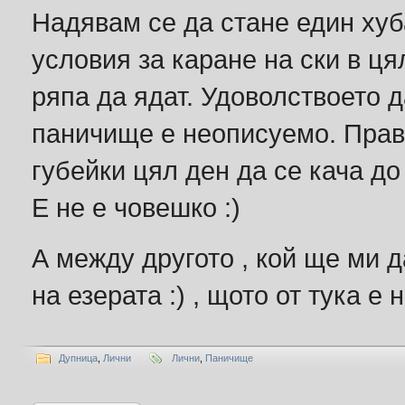
Надявам се да стане един хуб
условия за каране на ски в ц
ряпа да ядат. Удоволствоето д
паничище е неописуемо. Прави
губейки цял ден да се кача до
Е не е човешко :)
А между другото , кой ще ми д
на езерата :) , щото от тука е
Дупница
,
Лични
Лични
,
Паничище