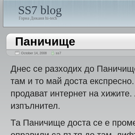
SS7 blog
Горна Диканя hi-tech
Паничище
October 14, 2008
ss7
Днес се разходих до Паничищ
там и то май доста експресно
продават интернет на хижите.
изпълнител.
Та Паничище доста се е проме
оправили са пътя до там, лиф