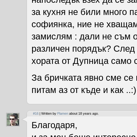
за кухня не били много па
софиянка, ние не хващам
замислям : дали не съм 
различен порядък? След т
хората от Дупница само с
За бричката явно сме се 
питам аз от къде и как ..:)
#16
| Written by
Plamen
about 18 years ago.
Благодаря,