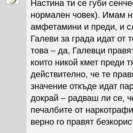
Настина ти се губи сенче
нормален човек). Имам н
амфетамини и преди, и сл
Галеви за града идат от 
това – да, Галевци правя
които никой кмет преди т
действително, че те прав
значение откъде идат пар
докрай – радваш ли се, ч
печалбите от наркотрафи
верно го правят безкорис