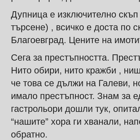
Дупница е изключително скъп
търсене) , всичко е доста по
Благоевград. Цените на имоти
Сега за престъпността. Прест
Нито обири, нито кражби , нищ
че това се дължи на Галеви, н
имало престъпност. Знам за е
гастрольори дошли тук, опитал
“нашите” хора ги хванали, на
обратно.