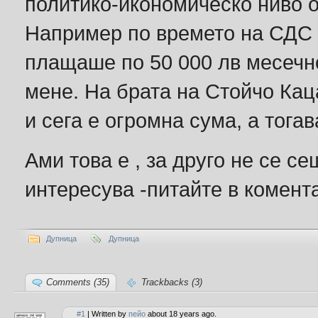
политико-икономическо ниво 
Например по времето на СДС 
плащаше по 50 000 лв месечно 
мене. На брата на Стойчо Каца
и сега е огромна сума, а тога
Ами това е , за друго не се с
интересува -питайте в комент
Дупница
Дупница
Comments (35)
Trackbacks (3)
#1
| Written by
пейо
about 18 years ago.