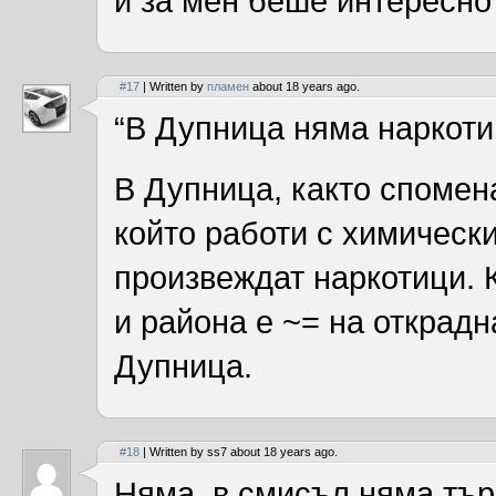
и за мен беше интересно
#17
| Written by
пламен
about 18 years ago.
“В Дупница няма наркотиц
В Дупница, както спомена
който работи с химически
произвеждат наркотици. 
и района е ~= на открадн
Дупница.
#18
| Written by ss7 about 18 years ago.
Няма, в смисъл няма тър