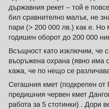
държавния рекет – той е повс
бил сравнително малък, не зн
пари (> 200 000 лв.) как е. Но
годишен оборот до 200 000 ник
Всъщност като изключим, че с
въоръжена охрана (явно има от
кажа, че по нещо се различав
Сегашния кмет (подкрепен от 
предишния червен кмет Дангов
работа за 5 стотинки) . Дори 