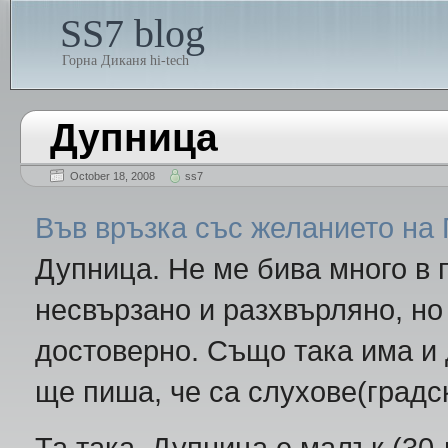
SS7 blog
Горна Диканя hi-tech
Дупница
October 18, 2008
ss7
Във връзка със желанието на
Дупница. Не ме бива много в п
несвързано и разхвърляно, но 
достоверно. Също така има и 
ще пиша, че са слухове(градс
Та така, Дупница е малък (30-