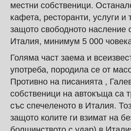
местни собственици. Останало
кафета, ресторанти, услуги и 
защото свободното насление с
Италия, минимум 5 000 човека
Голяма част заема и всеизвест
употреба, породила се от мас
Противно на писанията , Гале
собственици на автокъща са тр
със спечеленото в Италия. То
защото колите ги взимат на бе
болшинството с удар) в Италия