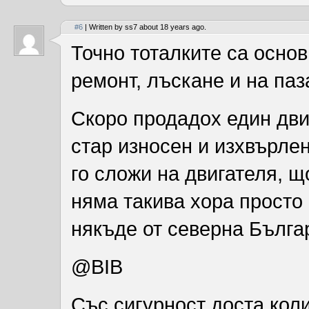
#6
| Written by ss7 about 18 years ago.
Точно тоталките са основ
ремонт, лъскане и на паз
Скоро продадох един дви
стар износен и изхвърлен
го сложи на двигателя, щ
няма такива хора просто 
някъде от северна Бълга
@BIB
Със сигурност доста коли