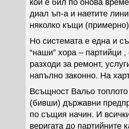
кой е бил по онова врем
диал ъп-а и наетите лини
няколко къщи (примерно)
Но системата е една и съ
“наши” хора – партийци ,
разходи за ремонт, услуги
напълно законно. На хар
Всъщност Вальо топлото 
(бивши) държавни предпр
по същия начин. И всички
веригата до партийните к