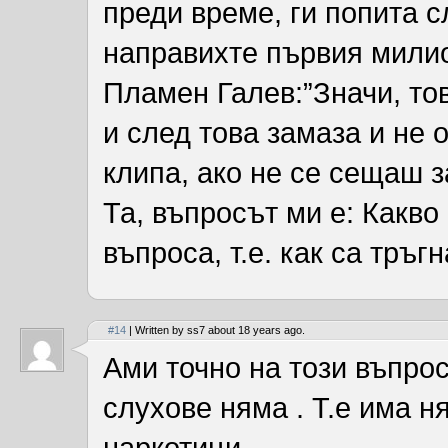
преди време, ги попита с
направихте първия мили
Пламен Галев:”Значи, то
и след това замаза и не 
клипа, ако не се сещаш з
Та, въпросът ми е: Какво
въпросa, т.е. как са тръг
#14
| Written by ss7 about 18 years ago.
Ами точно на този въпрос
слухове няма . Т.е има н
наркотици.