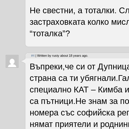
Не свестни, а тоталки. С
застраховката колко мис
“тоталка”?
#4
| Written by rusty about 18 years ago.
Въпреки,че си от Дупниц
страна са ти убягнали.Г
специално КАТ – Кимба и
са пътници.Не знам за по
номера със софийска рег
нямат приятели и роднини