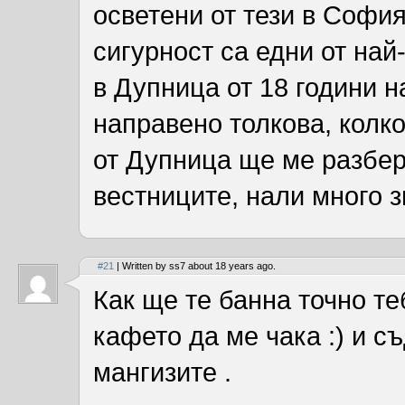
осветени от тези в София
сигурност са едни от най
в Дупница от 18 години н
направено толкова, колко
от Дупница ще ме разбера
вестниците, нали много з
#21
| Written by ss7 about 18 years ago.
Как ще те банна точно те
кафето да ме чака :) и с
мангизите .