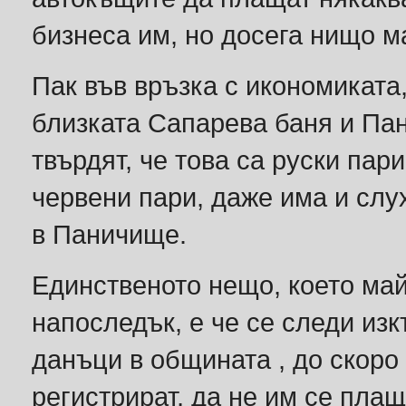
бизнеса им, но досега нищо м
Пак във връзка с икономиката
близката Сапарева баня и Па
твърдят, че това са руски пар
червени пари, даже има и слу
в Паничище.
Единственото нещо, което ма
напоследък, е че се следи из
данъци в общината , до скоро
регистрират, да не им се плаща