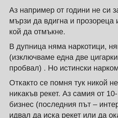
Аз например от години не си 
мързи да вдигна и прозореца 
кой да отмъкне.
В дупница няма наркотици, н
(изключваме една две цигарки
пробвал) . Но истински нарко
Откакто се помня тук никой не
никакъв рекет. Аз самия от 10
бизнес (последния път – интер
идвал да иска рекет или да о