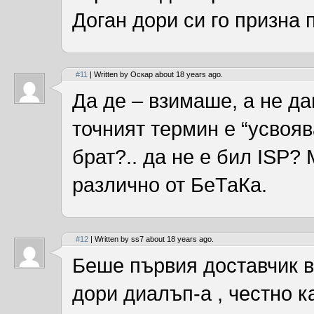
Доган дори си го призна 
#11
| Written by Оскар about 18 years ago.
Да де – взимаше, а не да
точният термин е “усвоява
брат?.. да не е бил ISP?
различно от БеТаКа.
#12
| Written by ss7 about 18 years ago.
Беше първия доставчик в
дори диалъп-а , честно к