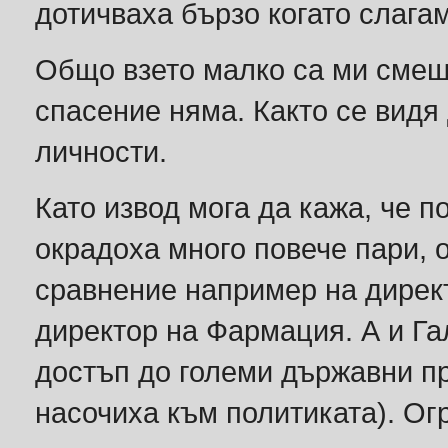
дотичваха бързо когато слага
Общо взето малко са ми смешн
спасение няма. Както се видя 
личности.
Като извод мога да кажа, че п
окрадоха много повече пари, о
сравнение например на директ
директор на Фармация. А и Га
достъп до големи държавни пр
насочиха към политиката). Ог