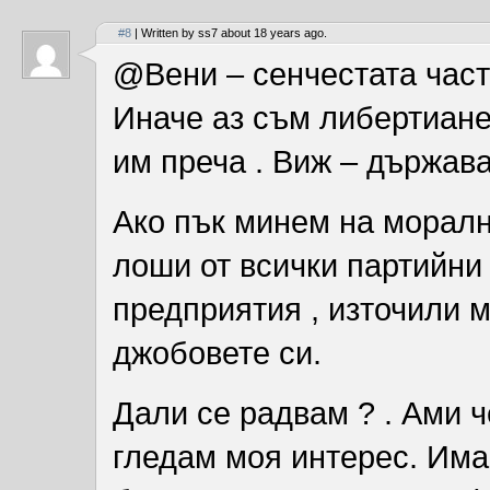
#8
| Written by ss7 about 18 years ago.
@Вени – сенчестата част 
Иначе аз съм либертианец
им преча . Виж – държава
Ако пък минем на морални
лоши от всички партийни
предприятия , източили 
джобовете си.
Дали се радвам ? . Ами ч
гледам моя интерес. Има 