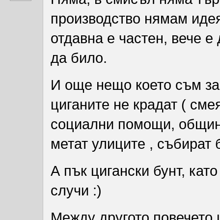
производство нямам идея
отдавна е частен, вече е
да било.
И още нещо което съм за
циганите не крадат ( смея
социални помощи, община
метат улиците , събират б
А пък цигански бунт, кат
случи :)
Между другото повечето ц