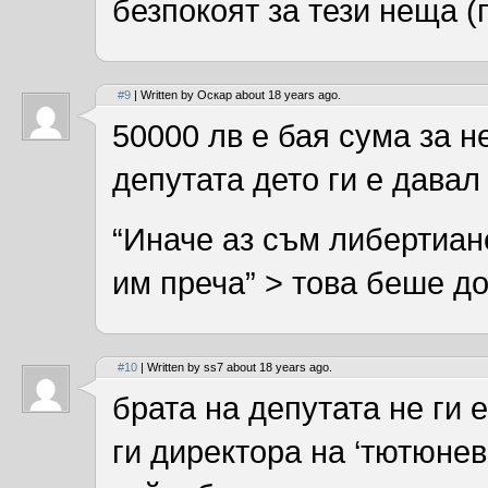
безпокоят за тези неща (
#9
| Written by Оскар about 18 years ago.
50000 лв е бая сума за н
депутата дето ги е давал
“Иначе аз съм либертиане
им преча” > това беше до
#10
| Written by ss7 about 18 years ago.
брата на депутата не ги е
ги директора на ‘тютюне