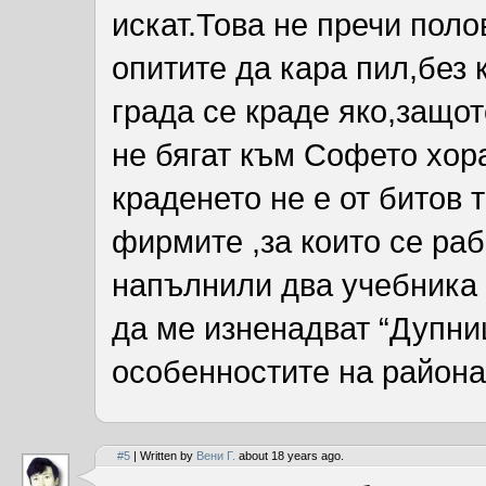
искат.Това не пречи пол
опитите да кара пил,без 
града се краде яко,защот
не бягат към Софето хор
краденето не е от битов т
фирмите ,за които се ра
напълнили два учебника
да ме изненадват “Дупниш
особенностите на района 
#5
| Written by
Вени Г.
about 18 years ago.