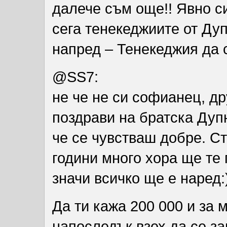
далече съм още!! Явно си
сега тенекеджиите от Дуп
напред – Тенекеджия да с
@SS7:
не че не си софианец, д
поздрави на братска Дуп
че се чувстваш добре. Ст
години много хора ще те
значи всичко ще е наред:)
Да ти кажа 200 000 и за 
напоследък взех да се за