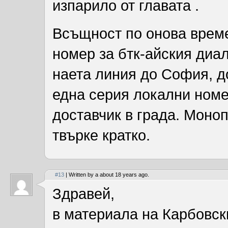
изпарило от главата .
Всъщност по онова врем
номер за бтк-айския диа
наета линия до София, д
една серия локални номе
доставчик в града. Моно
твърке кратко.
#13
| Written by a about 18 years ago.
Здравей,
в материала на Карбовски