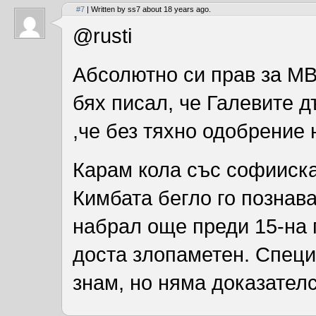
#7
| Written by ss7 about 18 years ago.
@rusti
Абсолютно си прав за МВ
бях писал, че Галевите д
,че без тяхно одобрение 
Карам кола със софииска 
Кимбата бегло го познава
набрал още преди 15-на г
доста злопаметен. Специ
знам, но няма доказателс