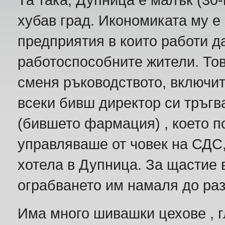
хубав град. Икономиката му е
предприятия в които работи да
работоспособните жители. Тов
сменя ръководството, включи
всеки бивш директор си тръгва
(бившето фармация) , което п
управляваше от човек на СДС,
хотела в Дупница. За щастие 
ограбването им намаля до ра
Има много шивашки цехове , гл