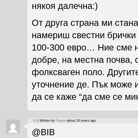
някоя далечна:)
От друга страна ми стана
намериш свестни брички 
100-300 евро… Ние сме н
добре, на местна почва, 
фолксваген поло. Другите
уточнение де. Пък може и
да се каже “да сме се ми
#3
| Written by
Георги
about 18 years ago.
@BIB