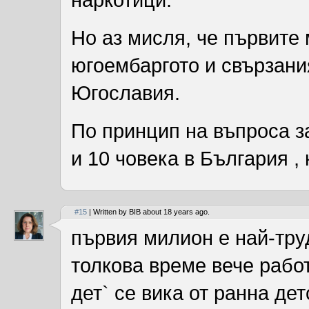
Но аз мисля, че първите
югоембаргото и свързания
Югославия.
По принцип на въпроса з
и 10 човека в България , 
#15
| Written by BIB about 18 years ago.
първия милион е най-труд
толкова време вече работ
дет` се вика от ранна де