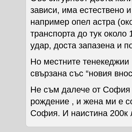
зависи, има естествено и
например опел астра (око
транспорта до тук около 
удар, доста запазена и 
Но местните тенекеджии 
свързана със “новия внос
Не съм далече от София 
рождение , и жена ми е с
София. И наистина 200к л