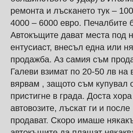
ремонта и лъскането тук – 100
4000 – 6000 евро. Печалбите 
Автокъщите дават места под н
ентусиаст, внесъл една или ня
продажба. Аз самия съм прода
Галеви взимат по 20-50 лв на 
вярвам , защото съм купувал 
пристигне в града. Доста хора
автовозите, лъскат ги и после
продават. Скоро имаше някакъ
автокъщите да плащат някаква