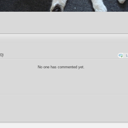
0)
L
No one has commented yet.