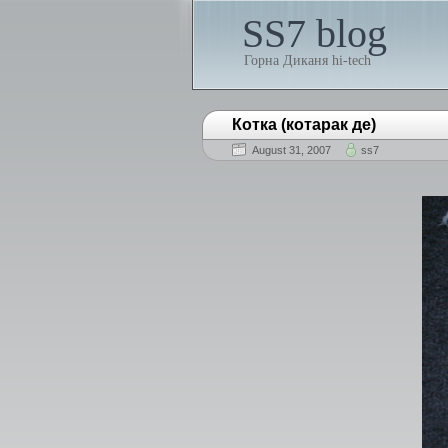
SS7 blog
Горна Диканя hi-tech
Котка (котарак де)
August 31, 2007
ss7