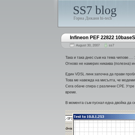
SS7 blog
Горна Диканя hi-tech
Infineon PEF 22822 10base
August 30, 2007
ss7
Така и така днес съм на тема чипове…. :)
Отново не намерих никаква (полезна) и
Един VDSL линк започна да прави пробле
Това ме навежда на мисълта, че модеми
Сега обаче спира с различни CPE. Утре
време.
В момента съм пуснал една двойка да се