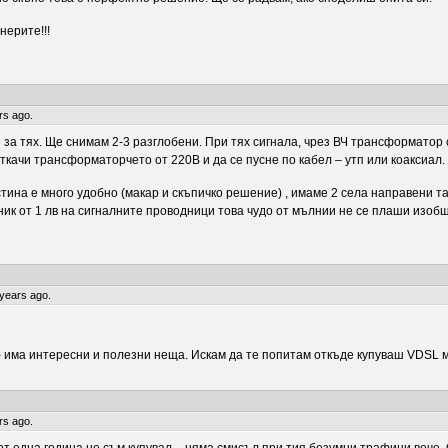
нерите!!!
rs ago.
 за тях. Ще снимам 2-3 разглобени. При тях сигнала, чрез ВЧ трансформатор
ткачи трансформаторчето от 220В и да се пусне по кабел – утп или коаксиал.
ина е много удобно (макар и скъпичко решение) , имаме 2 села направени так
ик от 1 лв на сигналните проводници това чудо от мълнии не се плаши изобщ
 years ago.
 има интересни и полезни неща. Искам да те попитам откъде купуваш VDSL м
rs ago.