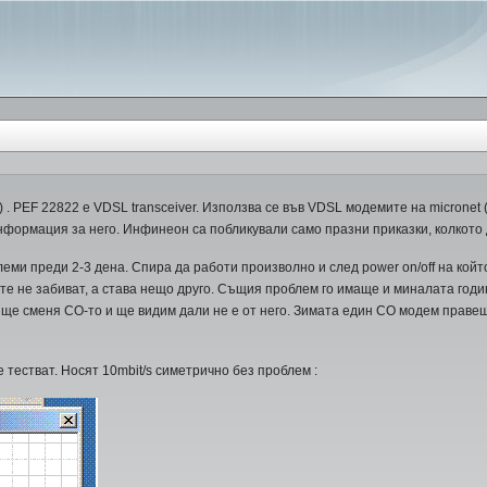
S
 . PEF 22822 е VDSL transceiver. Използва се във VDSL модемите на micronet (sp
нформация за него. Инфинеон са побликували само празни приказки, колкото 
ми преди 2-3 дена. Спира да работи произволно и след power on/off на който
те не забиват, а става нещо друго. Същия проблем го имаще и миналата годин
 ще сменя CO-то и ще видим дали не е от него. Зимата един CO модем прав
 тестват. Носят 10mbit/s симетрично без проблем :