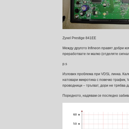
Zyxel Prestige 841EE
Между другото Infineon правят добри ко
преработвате ги малко (отделяте сигнал
p.s
Излових проблема при VDSL линка. Калп
натовари микротика с повечко трафик, 
проводници – тръгват, дори не трябва д
Поредното, надявам се последно забиван