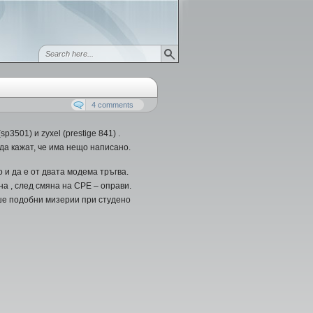
4 comments
3501) и zyxel (prestige 841) .
да кажат, че има нещо написано.
 и да е от двата модема тръгва.
а , след смяна на CPE – оправи.
еше подобни мизерии при студено