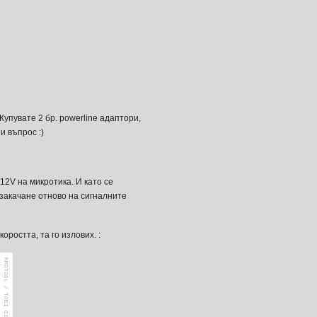
Купувате 2 бр. powerline адаптори,
и въпрос :)
2V на микротика. И като се
 закачане отново на сигналните
ростта, та го излових. :