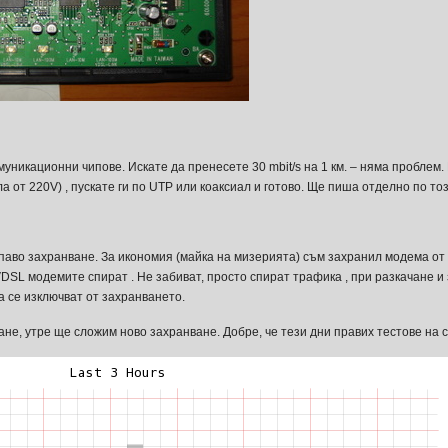
муникационни чипове. Искате да пренесете 30 mbit/s на 1 км. – няма проблем. 
а от 220V) , пускате ги по UTP или коаксиал и готово. Ще пиша отделно по тоз
аво захранване. За икономия (майка на мизерията) съм захранил модема от 1
VDSL модемите спират . Не забиват, просто спират трафика , при разкачане и
а се изключват от захранването.
е, утре ще сложим ново захранване. Добре, че тези дни правих тестове на ско