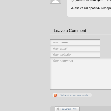
Купувах ги от солитрон . Но
Иначе са ми правили мизери
Leave a Comment
Subscribe to comments
Previous Post