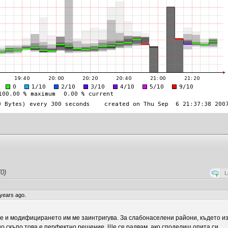
0)
L
 years ago.
те и модифицирането им ме заинтригува. За слабонаселени райони, където и
о скъпо това е перфектно решение. Ще се радвам, ако споделиш опита си.