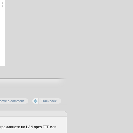
eave a comment
Trackback
зграждането на LAN чрез FTP или