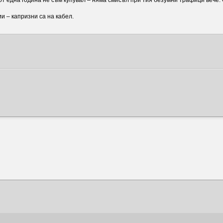
 от една година не съм купувал – няма смисъл при тия безумни трафици вече. 
и – капризни са на кабел.