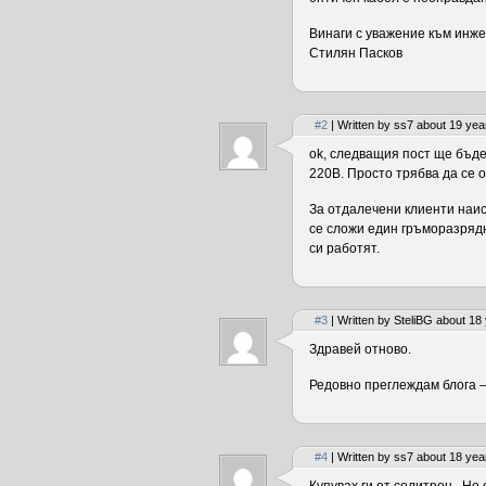
Винаги с уважение към инже
Стилян Пасков
#2
| Written by ss7 about 19 yea
ok, следващия пост ще бъде
220В. Просто трябва да се о
За отдалечени клиенти наист
се сложи един гръморазрядн
си работят.
#3
| Written by SteliBG about 18
Здравей отново.
Редовно преглеждам блога –
#4
| Written by ss7 about 18 yea