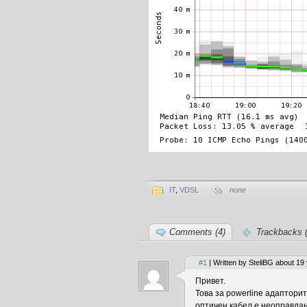
IT
,
VDSL
none
Comments (4)
Trackbacks (
#1
| Written by SteliBG about 19
Привет.
Това за powerline адаптори
оптичен кабел е неоправдан