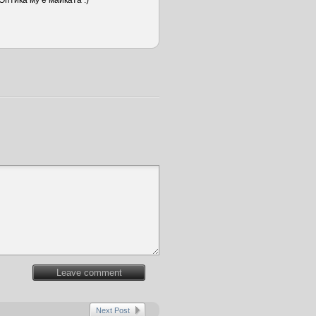
Оптика му е майката :)
Leave comment
Next Post