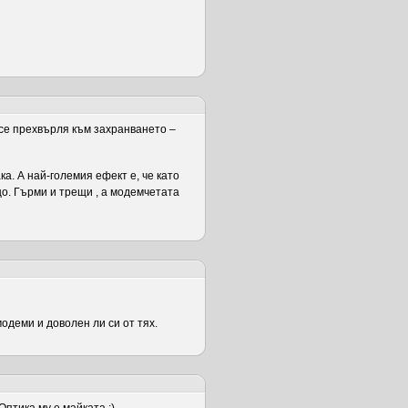
 се прехвърля към захранването –
а. А най-големия ефект е, че като
о. Гърми и трещи , а модемчетата
одеми и доволен ли си от тях.