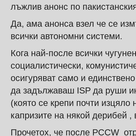
лъжлив анонс по пакистанския 
Да, ама анонса взел че се из
всички автономни системи.
Кога най-после всички чугунен
социалистически, комунистиче
осигуряват само и единствено
да задължаваш ISP да руши и
(която се крепи почти изцяло 
капризите на някой дерибей ,
Прочетох, че после PCCW отря