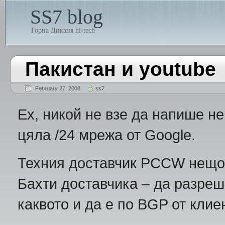
SS7 blog
Горна Диканя hi-tech
Пакистан и youtube
February 27, 2008
ss7
Ех, никой не взе да напише не
цяла /24 мрежа от Google.
Техния доставчик PCCW нещо 
Бахти доставчика – да разре
каквото и да е по BGP от кли