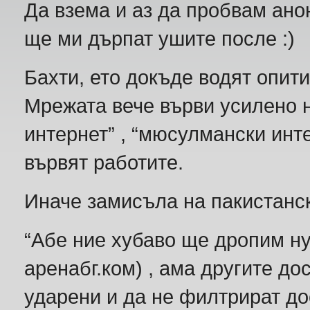
Да взема и аз да пробвам ано
ще ми дърпат ушите после :)
Бахти, ето докъде водят опити
Мрежата вече върви усилено н
интернет” , “мюсулмански инте
вървят работите.
Иначе замисъла на пакистанск
“Абе ние хубаво ще дропим ну
аренабг.ком) , ама другите до
ударени и да не филтрират до