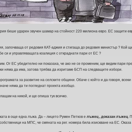
рия беше ударен звучен шамар на стойност 220 милиона евро. ЕС защити ев
я, започваща от редовия КАТ-аджия и стигаща до редовия министър ? Кой ще
бе си и управляващата коалиция с откраднати пари от ЕС ?
тим. От ЕС убедително ни показаха, че ако не се променим, ще видим пари пр
тавки няма да има, затова трябва да изритаме БСП на следващите избори.
ограмата за развитие на селските общини. Обаче с който и да говоря, всеки ви
наче няма да ти погледнат проекта изобщо.
лащам на никой, и ще опиша тук всичко.
ката в още една лъжа. Да – лицето Румен Петков е
лъжец , доказан лъжец
. 
обственици на МПС, че смяната на рег. номера била изискване на ЕС. Оказа се