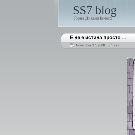
SS7 blog
Горна Диканя hi-tech
Е не е истина просто …
November 27, 2008
ss7