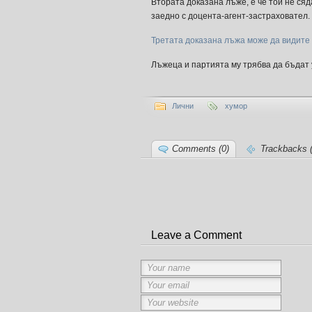
Втората доказана лъже, е че той не сяда
заедно с доцента-агент-застраховател.
Третата доказана лъжа може да видите
Лъжеца и партията му трябва да бъдат у
Лични
хумор
Comments (0)
Trackbacks (
Leave a Comment