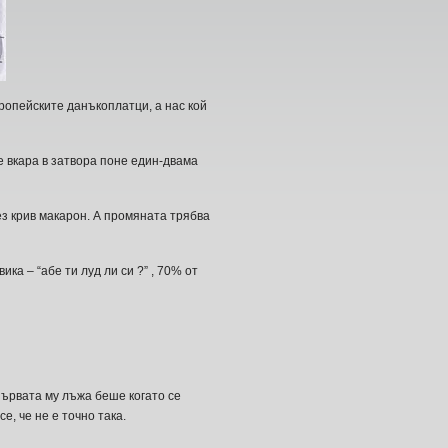
ропейските данъкоплатци, а нас кой
 вкара в затвора поне един-двама
ез крив макарон. А промяната трябва
ка – “абе ти луд ли си ?” , 70% от
Първата му лъжа беше когато се
, че не е точно така.