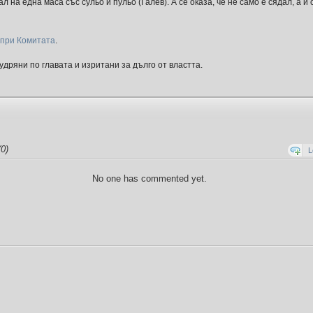
л на една маса със сульо и пульо (Галев). А се оказа, че не само е сядал, а и 
 при Комитата
.
дряни по главата и изритани за дълго от властта.
0)
L
No one has commented yet.