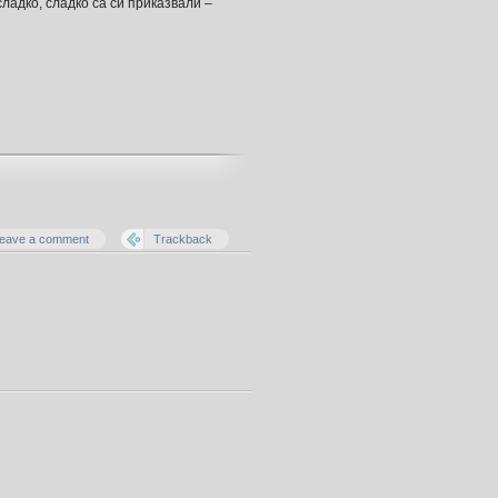
сладко, сладко са си приказвали –
eave a comment
Trackback