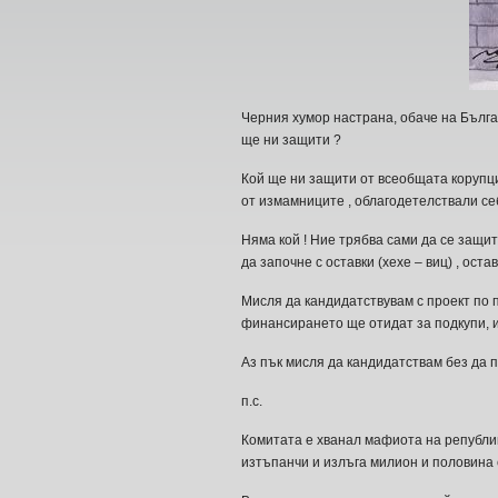
Черния хумор настрана, обаче на Бълга
ще ни защити ?
Кой ще ни защити от всеобщата корупци
от измамниците , облагодетелствали се
Няма кой ! Ние трябва сами да се защи
да започне с оставки (хехе – виц) , ос
Мисля да кандидатствувам с проект по пр
финансирането ще отидат за подкупи, и
Аз пък мисля да кандидатствам без да п
п.с.
Комитата е хванал мафиота на републи
изтъпанчи и излъга милион и половина с