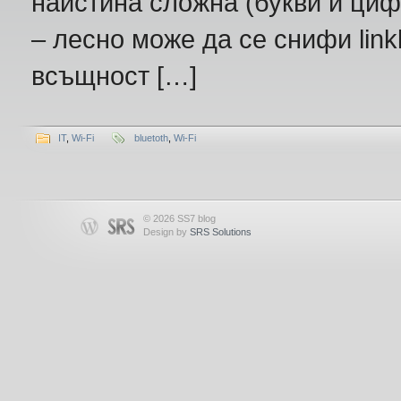
наистина сложна (букви и циф
– лесно може да се снифи link
всъщност […]
IT
,
Wi-Fi
bluetoth
,
Wi-Fi
© 2026 SS7 blog
Design by
SRS Solutions