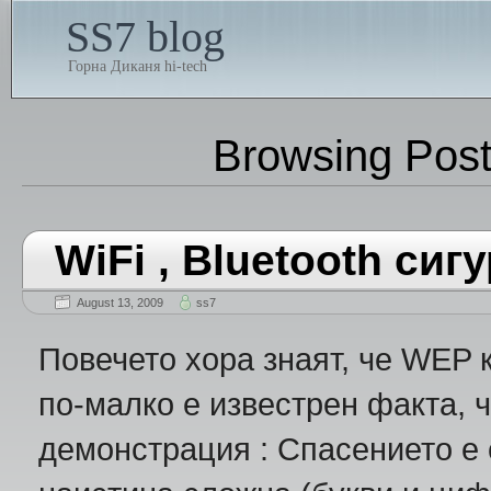
SS7 blog
Горна Диканя hi-tech
Browsing Pos
WiFi , Bluetooth сиг
August 13, 2009
ss7
Повечето хора знаят, че WEP 
по-малко е известрен факта, 
демонстрация : Спасението е 