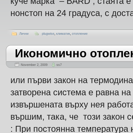
куче марка – BARD , стаята е 
нонстоп на 24 градуса, с дост
Лични
plugwise
,
климатик
,
отопление
Икономично отопле
November 2, 2009
ss7
или първи закон на термодина
затворена система е равна на
извършената върху нея работа
вършим, така, че този закон 
: При постоянна температура 