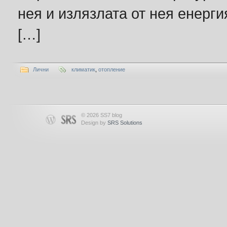
нея и излязлата от нея енерги
[…]
Лични
климатик
,
отопление
© 2026 SS7 blog
Design by
SRS Solutions