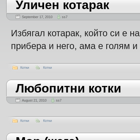
Уличен котарак
September 17, 2010
ss7
Избягал котарак, който си е н
прибера и него, ама е голям и
Котки
Котки
Любопитни котки
August 21, 2010
ss7
Котки
Котки