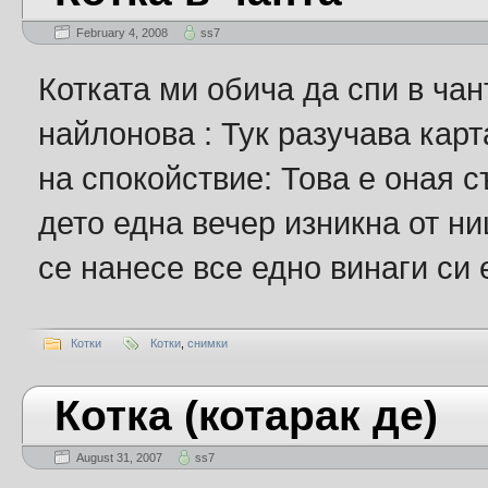
February 4, 2008
ss7
Котката ми обича да спи в чан
найлонова : Тук разучава кар
на спокойствие: Това е оная 
дето една вечер изникна от ни
се нанесе все едно винаги си 
Котки
Котки
,
снимки
Котка (котарак де)
August 31, 2007
ss7