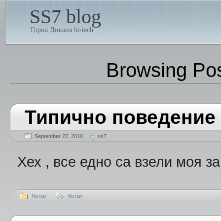
SS7 blog
Горна Диканя hi-tech
Browsing Po
Типично поведение н
September 27, 2010
ss7
Хех , все едно са взели моя за
Котки
Котки