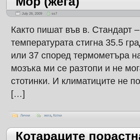
Мор (жега)
July 26, 2009
ss7
Както пишат във в. Стандарт –
температурата стигна 35.5 гр
или 37 според термометъра на
мозъка ми се разтопи и не мог
стотинки. И климатиците не пом
[…]
Лични
жега
,
Котки
Котараците порастн