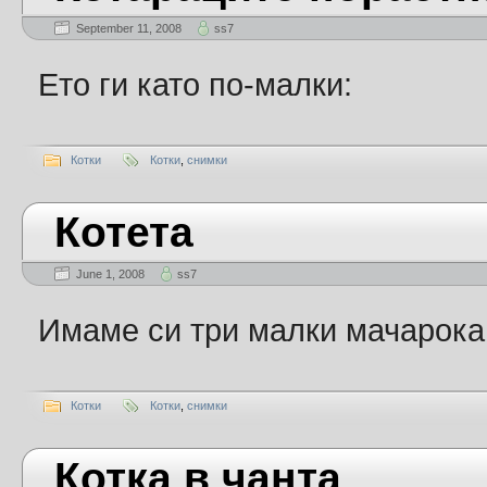
September 11, 2008
ss7
Ето ги като по-малки:
Котки
Котки
,
снимки
Котета
June 1, 2008
ss7
Имаме си три малки мачарока
Котки
Котки
,
снимки
Котка в чанта