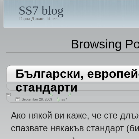
SS7 blog
Горна Диканя hi-tech
Browsing Po
Български, европе
стандарти
September 28, 2009
ss7
Ако някой ви каже, че сте дл
спазвате някакъв стандарт (б