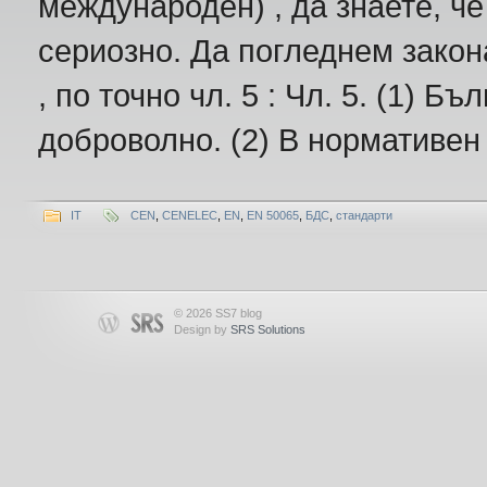
международен) , да знаете, че
сериозно. Да погледнем закон
, по точно чл. 5 : Чл. 5. (1) Б
доброволно. (2) В нормативен 
IT
CEN
,
CENELEC
,
EN
,
EN 50065
,
БДС
,
стандарти
© 2026 SS7 blog
Design by
SRS Solutions