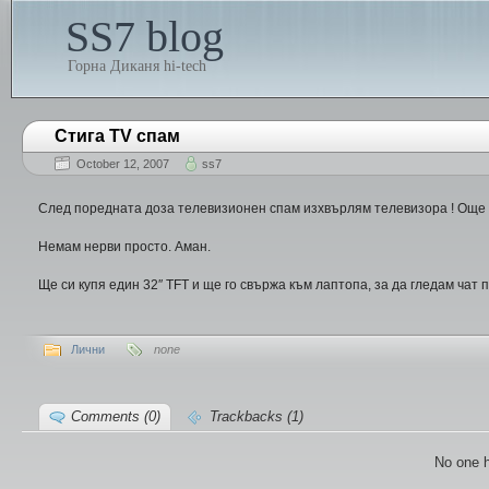
SS7 blog
Горна Диканя hi-tech
Стига TV спам
October 12, 2007
ss7
След поредната доза телевизионен спам изхвърлям телевизора ! Още 
Немам нерви просто. Аман.
Ще си купя един 32″ TFT и ще го свържа към лаптопа, за да гледам чат 
Лични
none
Comments (0)
Trackbacks (1)
No one 