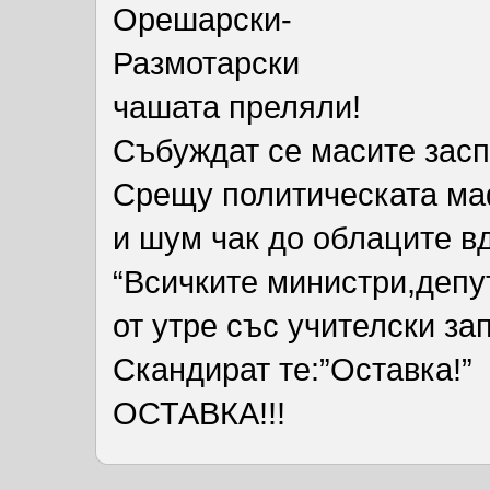
Орешарски-
Размотарски
чашата преляли!
Събуждат се масите засп
Срещу политическата маф
и шум чак до облаците вд
“Всичките министри,депу
от утре със учителски зап
Скандират те:”Оставка!”
ОСТАВКА!!!