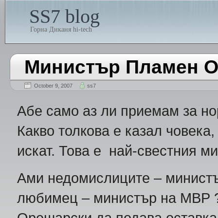
SS7 blog
Горна Диканя hi-tech
Министър Пламен 
October 9, 2007
ss7
Абе само аз ли приемам за н
Какво толкова е казал човека,
искат. Това е най-свестния ми
Ами недомислиците – министъ
любимец – министър на МВР ? 
Орешарски да подава оставка