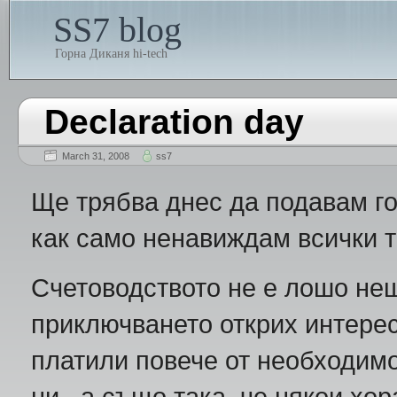
SS7 blog
Горна Диканя hi-tech
Declaration day
March 31, 2008
ss7
Ще трябва днес да подавам г
как само ненавиждам всички т
Счетоводството не е лошо н
приключването открих интере
платили повече от необходим
ни, а също така, че някои хор