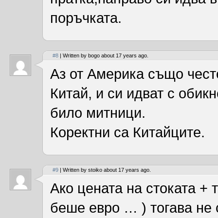
поръчката.
#8
| Written by bogo about 17 years ago.
Аз от Америка също чест
Китай, и си идват с обик
било митници.
Коректни са Китайците.
#9
| Written by stoiko about 17 years ago.
Ако цената на стоката + 
беше евро … ) тогава не