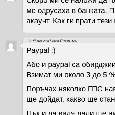
Скоро ми се наложи да п
ме одрусаха в банката. 
акаунт. Как ги прати тези
#3
| Written by ss7 about 17 years ago.
Paypal :)
Абе и paypal са обирджии
Взимат ми около 3 до 5 %
Поръчах няколко ГПС нав
ще дойдат, какво ще стан
Пък и да видя дали ще им