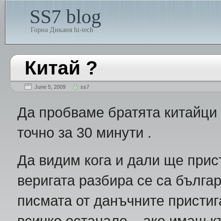
SS7 blog
Горна Диканя hi-tech
Китай ?
June 5, 2009
ss7
Да пробваме братята китайци 
точно за 30 минути .
Да видим кога и дали ще прис
веригата разбира се са българ
писмата от данъчните пристига
всичко останало – ако имаш к