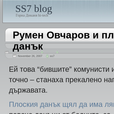
SS7 blog
Горна Диканя hi-tech
Румен Овчаров и пл
данък
November 26, 2007
ss7
Ей това “бившите” комунисти 
точно – станаха прекалено наг
държавата.
Плоския данък щял да има ля