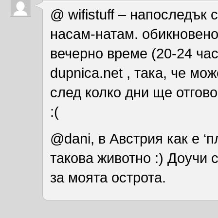
@ wifistuff – напоследък
насам-натам. обикновено
вечерно време (20-24 час
dupnica.net , така, че м
след колко дни ще отгов
:(
@dani, в Австрия как е ‘п
такова животно :) Доучи 
за моята острота.