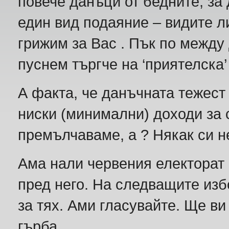
повече данъци от бедните, за 
един вид подаяние – видите ли
грижим за Вас . Пък по между
пуснем търгче на ‘приятелска’
А факта, че данъчната тежест 
ниски (минимални) доходи за с
премълчаваме, а ? Някак си не
Ама нали червения електорат 
пред него. На следващите изб
за тях. Ами гласувайте. Ще ви
гърба.