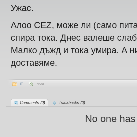
Ужас.
Алоо CEZ, може ли (само пита
спира тока. Днес валеше слаб
Малко дъжд и тока умира. А н
доставяме.
IT
none
Comments (0)
Trackbacks (0)
No one has