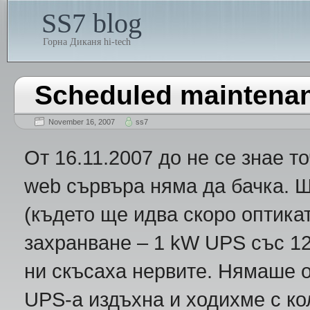
SS7 blog
Горна Диканя hi-tech
Scheduled maintena
November 16, 2007
ss7
От 16.11.2007 до не се знае т
web сървъра няма да бачка. Щ
(където ще идва скоро оптика
захранване – 1 kW UPS със 1
ни скъсаха нервите. Нямаше ок
UPS-a издъхна и ходихме с ко