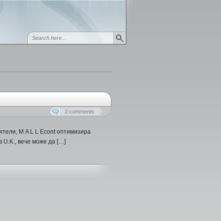
2 comments
ятели, М A L L Econt оптимизира
 U.K., вече може да […]