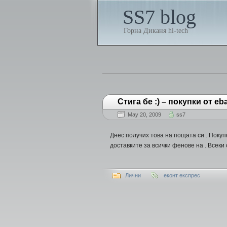
SS7 blog
Горна Диканя hi-tech
Стига бе :) – покупки от eb
May 20, 2009
ss7
Днес получих това на пощата си . Покуп
доставките за всички фенове на . Всеки 
Лични
еконт експрес